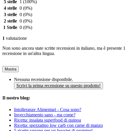
5 stelle
1
(100%)
4 stelle
0
(0%)
3 stelle
0
(0%)
2 stelle
0
(0%)
1 Stelle
0
(0%)
1
valutazione
Non sono ancora state scritte recensioni in italiano, ma è presente 1
recensione in un'altra lingua.
Mostra
Nessuna recensione disponibile.
Scrivi la prima recensione su questo prodotto!
Il nostro blog:
Intolleranze Alimentari - Cosa sono?
Invecchiamento sano - ma come?
Ricetta: insalata superfood di quinoa
Ricetta: spezzatino low carb con carne di manzo
5 ricette vegane per un booster di proteine!