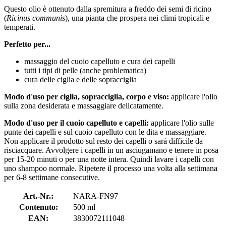
Questo olio è ottenuto dalla spremitura a freddo dei semi di ricino
(
Ricinus communis
), una pianta che prospera nei climi tropicali e
temperati.
Perfetto per...
massaggio del cuoio capelluto e cura dei capelli
tutti i tipi di pelle (anche problematica)
cura delle ciglia e delle sopracciglia
Modo d'uso per ciglia, sopracciglia, corpo e viso:
applicare l'olio
sulla zona desiderata e massaggiare delicatamente.
Modo d'uso per il cuoio capelluto e capelli:
applicare l'olio sulle
punte dei capelli e sul cuoio capelluto con le dita e massaggiare.
Non applicare il prodotto sul resto dei capelli o sarà difficile da
risciacquare. Avvolgere i capelli in un asciugamano e tenere in posa
per 15-20 minuti o per una notte intera. Quindi lavare i capelli con
uno shampoo normale. Ripetere il processo una volta alla settimana
per 6-8 settimane consecutive.
Art.-Nr.:
NARA-FN97
Contenuto:
500 ml
EAN:
3830072111048