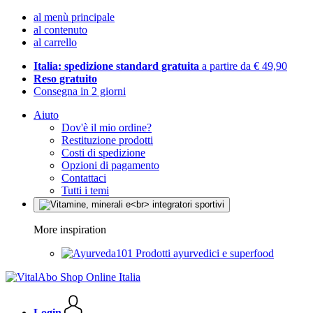
al menù principale
al contenuto
al carrello
Italia: spedizione standard gratuita
a partire da € 49,90
Reso gratuito
Consegna in 2 giorni
Aiuto
Dov'è il mio ordine?
Restituzione prodotti
Costi di spedizione
Opzioni di pagamento
Contattaci
Tutti i temi
More inspiration
Prodotti ayurvedici e superfood
Login