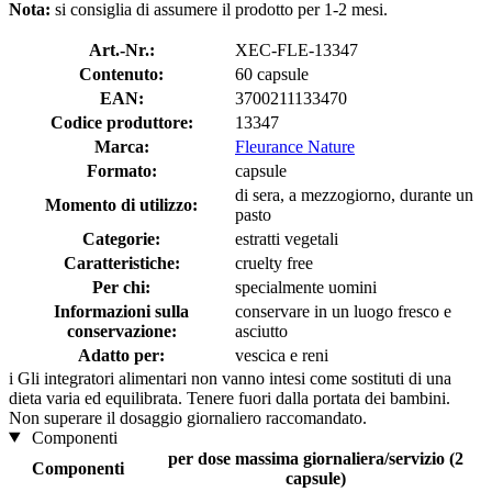
Nota:
si consiglia di assumere il prodotto per 1-2 mesi.
Art.-Nr.:
XEC-FLE-13347
Contenuto:
60 capsule
EAN:
3700211133470
Codice produttore:
13347
Marca:
Fleurance Nature
Formato:
capsule
di sera, a mezzogiorno, durante un
Momento di utilizzo:
pasto
Categorie:
estratti vegetali
Caratteristiche:
cruelty free
Per chi:
specialmente uomini
Informazioni sulla
conservare in un luogo fresco e
conservazione:
asciutto
Adatto per:
vescica e reni
i
Gli integratori alimentari non vanno intesi come sostituti di una
dieta varia ed equilibrata. Tenere fuori dalla portata dei bambini.
Non superare il dosaggio giornaliero raccomandato.
Componenti
per dose massima giornaliera/servizio (2
Componenti
capsule)