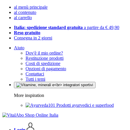
al menù principale
al contenuto
al carrello
Italia: spedizione standard gratuita
a partire da € 49,90
Reso gratuito
Consegna in 2 giorni
Aiuto
Dov'è il mio ordine?
Restituzione prodotti
Costi di spedizione
Opzioni di pagamento
Contattaci
Tutti i temi
More inspiration
Prodotti ayurvedici e superfood
Login