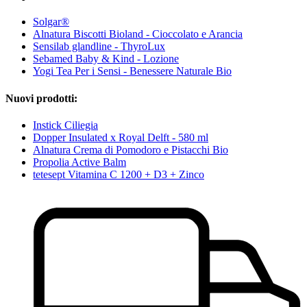
Solgar®
Alnatura Biscotti Bioland - Cioccolato e Arancia
Sensilab glandline - ThyroLux
Sebamed Baby & Kind - Lozione
Yogi Tea Per i Sensi - Benessere Naturale Bio
Nuovi prodotti:
Instick Ciliegia
Dopper Insulated x Royal Delft - 580 ml
Alnatura Crema di Pomodoro e Pistacchi Bio
Propolia Active Balm
tetesept Vitamina C 1200 + D3 + Zinco