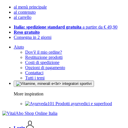
al menù principale
al contenuto
al carrello
Italia: spedizione standard gratuita
a partire da € 49,90
Reso gratuito
Consegna in 2 giorni
Aiuto
Dov'è il mio ordine?
Restituzione prodotti
Costi di spedizione
Opzioni di pagamento
Contattaci
Tutti i temi
More inspiration
Prodotti ayurvedici e superfood
Login