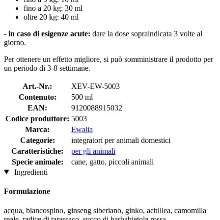
fino a 20 kg: 30 ml
oltre 20 kg: 40 ml
- in caso di esigenze acute:
dare la dose sopraindicata 3 volte al
giorno.
Per ottenere un effetto migliore, si può somministrare il prodotto per
un periodo di 3-8 settimane.
Art.-Nr.:
XEV-EW-5003
Contenuto:
500 ml
EAN:
9120088915032
Codice produttore:
5003
Marca:
Ewalia
Categorie:
integratori per animali domestici
Caratteristiche:
per gli animali
Specie animale:
cane, gatto, piccoli animali
Ingredienti
Formulazione
acqua, biancospino, ginseng siberiano, ginko, achillea, camomilla
reale, radice di tarassaco, succo di barbabietola rossa