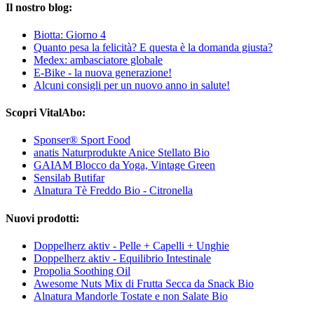
Il nostro blog:
Biotta: Giorno 4
Quanto pesa la felicità? E questa è la domanda giusta?
Medex: ambasciatore globale
E-Bike - la nuova generazione!
Alcuni consigli per un nuovo anno in salute!
Scopri VitalAbo:
Sponser® Sport Food
anatis Naturprodukte Anice Stellato Bio
GAIAM Blocco da Yoga, Vintage Green
Sensilab Butifar
Alnatura Tè Freddo Bio - Citronella
Nuovi prodotti:
Doppelherz aktiv - Pelle + Capelli + Unghie
Doppelherz aktiv - Equilibrio Intestinale
Propolia Soothing Oil
Awesome Nuts Mix di Frutta Secca da Snack Bio
Alnatura Mandorle Tostate e non Salate Bio