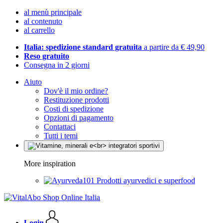
al menù principale
al contenuto
al carrello
Italia: spedizione standard gratuita
a partire da € 49,90
Reso gratuito
Consegna in 2 giorni
Aiuto
Dov'è il mio ordine?
Restituzione prodotti
Costi di spedizione
Opzioni di pagamento
Contattaci
Tutti i temi
More inspiration
Prodotti ayurvedici e superfood
Login