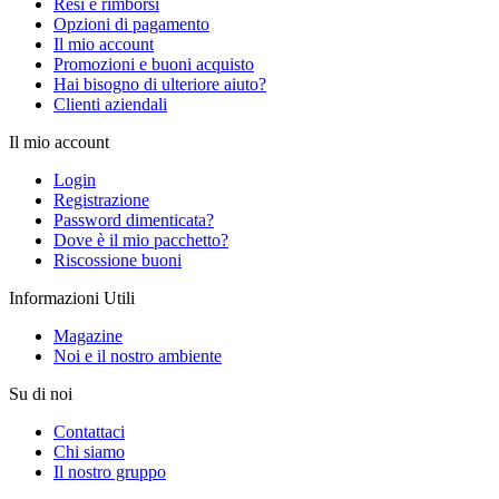
Resi e rimborsi
Opzioni di pagamento
Il mio account
Promozioni e buoni acquisto
Hai bisogno di ulteriore aiuto?
Clienti aziendali
Il mio account
Login
Registrazione
Password dimenticata?
Dove è il mio pacchetto?
Riscossione buoni
Informazioni Utili
Magazine
Noi e il nostro ambiente
Su di noi
Contattaci
Chi siamo
Il nostro gruppo