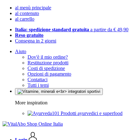
al menù principale
al contenuto
al carrello
Italia: spedizione standard gratuita
a partire da € 49,90
Reso gratuito
Consegna in 2 giorni
Aiuto
Dov'è il mio ordine?
Restituzione prodotti
Costi di spedizione
Opzioni di pagamento
Contattaci
Tutti i temi
More inspiration
Prodotti ayurvedici e superfood
Login