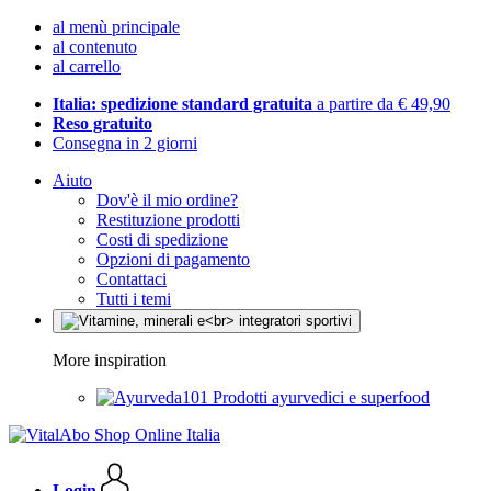
al menù principale
al contenuto
al carrello
Italia: spedizione standard gratuita
a partire da € 49,90
Reso gratuito
Consegna in 2 giorni
Aiuto
Dov'è il mio ordine?
Restituzione prodotti
Costi di spedizione
Opzioni di pagamento
Contattaci
Tutti i temi
More inspiration
Prodotti ayurvedici e superfood
Login