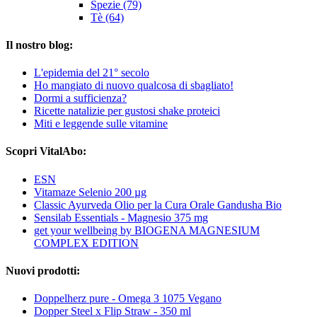
Spezie (79)
Tè (64)
Il nostro blog:
L'epidemia del 21° secolo
Ho mangiato di nuovo qualcosa di sbagliato!
Dormi a sufficienza?
Ricette natalizie per gustosi shake proteici
Miti e leggende sulle vitamine
Scopri VitalAbo:
ESN
Vitamaze Selenio 200 µg
Classic Ayurveda Olio per la Cura Orale Gandusha Bio
Sensilab Essentials - Magnesio 375 mg
get your wellbeing by BIOGENA MAGNESIUM
COMPLEX EDITION
Nuovi prodotti:
Doppelherz pure - Omega 3 1075 Vegano
Dopper Steel x Flip Straw - 350 ml