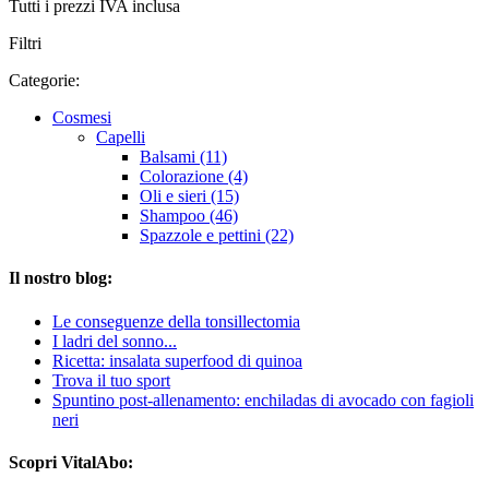
Tutti i prezzi IVA inclusa
Filtri
Categorie:
Cosmesi
Capelli
Balsami (11)
Colorazione (4)
Oli e sieri (15)
Shampoo (46)
Spazzole e pettini (22)
Il nostro blog:
Le conseguenze della tonsillectomia
I ladri del sonno...
Ricetta: insalata superfood di quinoa
Trova il tuo sport
Spuntino post-allenamento: enchiladas di avocado con fagioli
neri
Scopri VitalAbo: