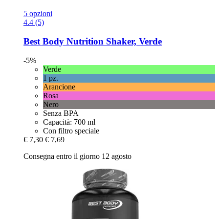
5 opzioni
4.4 (5)
Best Body Nutrition
Shaker, Verde
-5%
Verde
1 pz.
Arancione
Rosa
Nero
Senza BPA
Capacità: 700 ml
Con filtro speciale
€ 7,30
€ 7,69
Consegna entro il giorno 12 agosto