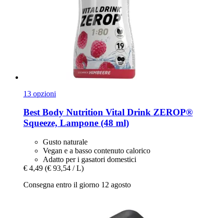
13 opzioni
Best Body Nutrition
Vital Drink ZEROP®
Squeeze, Lampone (48 ml)
Gusto naturale
Vegan e a basso contenuto calorico
Adatto per i gasatori domestici
€ 4,49
(€ 93,54 / L)
Consegna entro il giorno 12 agosto