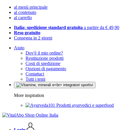
al menù principale
al contenuto
al carrello
Italia: spedizione standard gratuita
a partire da € 49,90
Reso gratuito
Consegna in 2 giorni
Aiuto
Dov'è il mio ordine?
Restituzione prodotti
Costi di spedizione
Opzioni di pagamento
Contattaci
Tutti i temi
More inspiration
Prodotti ayurvedici e superfood
Login