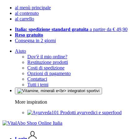
al menù principale
al contenuto
al carrello
Italia: spedizione standard gratuita
a partire da € 49,90
Reso gratuito
Consegna in 2 giorni
Aiuto
Dov'è il mio ordine?
Restituzione prodotti
Costi di spedizione
Opzioni di pagamento
Contattaci
Tutti i temi
More inspiration
Prodotti ayurvedici e superfood
Login