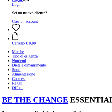
Login
Sei un
nuovo cliente?
Crea un account
Carrello
€ 0,00
Marche
Tipo di esigenza
Nutrienti
Dieta e dimagrimento
Sport
Alimentazione
Cosmesi
Regali
Offerte
BE THE CHANGE
ESSENTIALS 