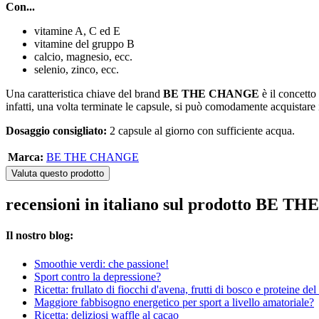
Con...
vitamine A, C ed E
vitamine del gruppo B
calcio, magnesio, ecc.
selenio, zinco, ecc.
Una caratteristica chiave del brand
BE THE CHANGE
è il concetto
infatti, una volta terminate le capsule, si può comodamente acquistare i
Dosaggio consigliato:
2 capsule al giorno con sufficiente acqua.
Marca:
BE THE CHANGE
Valuta questo prodotto
recensioni in italiano sul prodotto BE
Il nostro blog:
Smoothie verdi: che passione!
Sport contro la depressione?
Ricetta: frullato di fiocchi d'avena, frutti di bosco e proteine del 
Maggiore fabbisogno energetico per sport a livello amatoriale?
Ricetta: deliziosi waffle al cacao