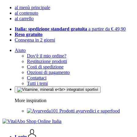
al menù principale
al contenuto
al carrello
Italia: spedizione standard gratuita
a partire da € 49,90
Reso gratuito
Consegna in 2 giorni
Aiuto
Dov'è il mio ordine?
Restituzione prodotti
Costi di spedizione
Opzioni di pagamento
Contattaci
Tutti i temi
More inspiration
Prodotti ayurvedici e superfood
Login