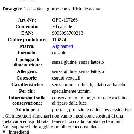
Dosaggio:
1 capsula al giorno con sufficiente acqua.
Art.-Nr.:
GPG-107266
Contenuto:
30 capsule
EAN:
9003096700213
Codice produttore:
110874
Marca:
Alpinamed
Formato:
capsule
Tipologia di
senza glutine, senza lattosio
alimentazione:
Allergeni:
senza glutine, senza lattosio
Categorie:
estratti vegetali
Caratteristiche:
senza aromi artificiali, adatto ai diabetici
Per chi:
specialmente uomini
Informazioni sulla
conservare in un luogo fresco e asciutto,
conservazione:
al riparo dalla luce
Adatto per:
prostata, protezione dallo stress ossidativo
i
Gli integratori alimentari non vanno intesi come sostituti di una
dieta varia ed equilibrata. Tenere fuori dalla portata dei bambini.
Non superare il dosaggio giornaliero raccomandato.
Ingredienti