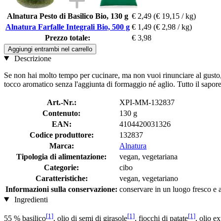
Alnatura Pesto di Basilico Bio, 130 g
€ 2,49
(€ 19,15 / kg)
Alnatura Farfalle Integrali Bio, 500 g
€ 1,49
(€ 2,98 / kg)
Prezzo totale:
€ 3,98
Aggiungi entrambi nel carrello
Descrizione
Se non hai molto tempo per cucinare, ma non vuoi rinunciare al gusto, a
tocco aromatico senza l'aggiunta di formaggio né aglio. Tutto il sapore i
Art.-Nr.:
XPI-MM-132837
Contenuto:
130 g
EAN:
4104420031326
Codice produttore:
132837
Marca:
Alnatura
Tipologia di alimentazione:
vegan, vegetariana
Categorie:
cibo
Caratteristiche:
vegan, vegetariano
Informazioni sulla conservazione:
conservare in un luogo fresco e a
Ingredienti
[1]
[1]
[1]
55 % basilico
, olio di semi di girasole
, fiocchi di patate
, olio e