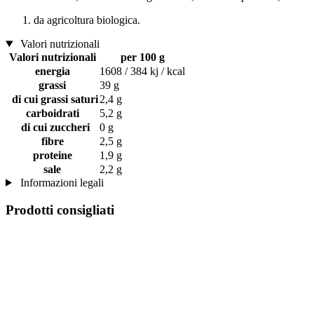
da agricoltura biologica.
Valori nutrizionali
Valori nutrizionali
per 100 g
energia
1608 / 384 kj / kcal
grassi
39 g
di cui grassi saturi
2,4 g
carboidrati
5,2 g
di cui zuccheri
0 g
fibre
2,5 g
proteine
1,9 g
sale
2,2 g
Informazioni legali
Prodotti consigliati