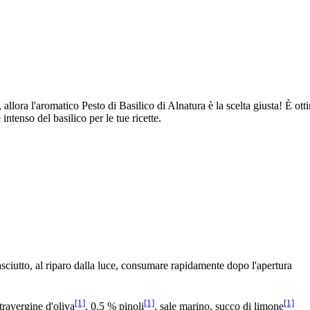
llora l'aromatico Pesto di Basilico di Alnatura è la scelta giusta! È ot
ntenso del basilico per le tue ricette.
sciutto, al riparo dalla luce, consumare rapidamente dopo l'apertura
[1]
[1]
[1]
xtravergine d'oliva
, 0,5 % pinoli
, sale marino, succo di limone