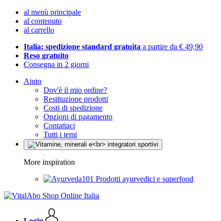
al menù principale
al contenuto
al carrello
Italia: spedizione standard gratuita
a partire da € 49,90
Reso gratuito
Consegna in 2 giorni
Aiuto
Dov'è il mio ordine?
Restituzione prodotti
Costi di spedizione
Opzioni di pagamento
Contattaci
Tutti i temi
More inspiration
Prodotti ayurvedici e superfood
Login