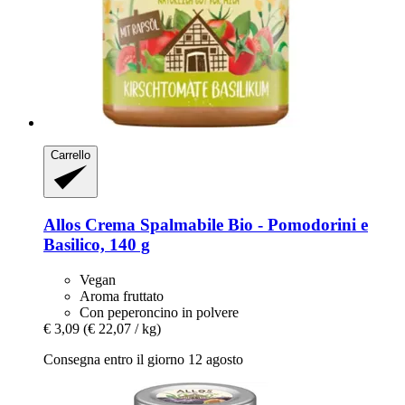
Carrello
Allos
Crema Spalmabile Bio -​ Pomodorini e
Basilico, 140 g
Vegan
Aroma fruttato
Con peperoncino in polvere
€ 3,09
(€ 22,07 / kg)
Consegna entro il giorno 12 agosto