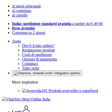
al menù principale
al contenuto
al carrello
Italia: spedizione standard gratuita
a partire da € 49,90
Reso gratuito
Consegna in 2 giorni
Aiuto
Dov'è il mio ordine?
Restituzione prodotti
Costi di spedizione
Opzioni di pagamento
Contattaci
Tutti i temi
More inspiration
Prodotti ayurvedici e superfood
Login