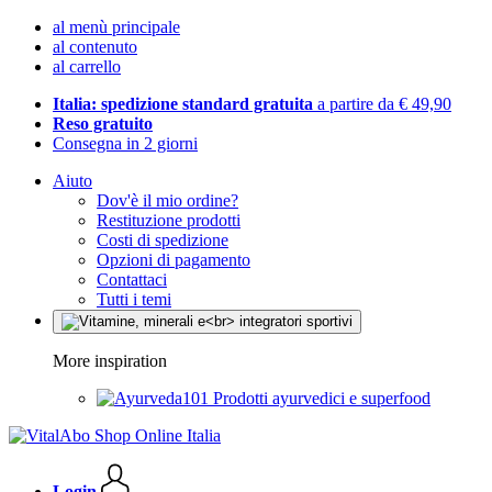
al menù principale
al contenuto
al carrello
Italia: spedizione standard gratuita
a partire da € 49,90
Reso gratuito
Consegna in 2 giorni
Aiuto
Dov'è il mio ordine?
Restituzione prodotti
Costi di spedizione
Opzioni di pagamento
Contattaci
Tutti i temi
More inspiration
Prodotti ayurvedici e superfood
Login