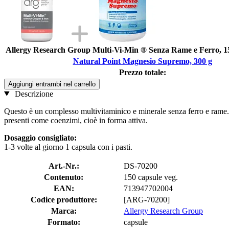
Allergy Research Group Multi-Vi-Min ® Senza Rame e Ferro, 15
Natural Point Magnesio Supremo, 300 g
Prezzo totale:
Aggiungi entrambi nel carrello
Descrizione
Questo è un complesso multivitaminico e minerale senza ferro e ram
presenti come coenzimi, cioè in forma attiva.
Dosaggio consigliato:
1-3 volte al giorno 1 capsula con i pasti.
Art.-Nr.:
DS-70200
Contenuto:
150 capsule veg.
EAN:
713947702004
Codice produttore:
[ARG-70200]
Marca:
Allergy Research Group
Formato:
capsule