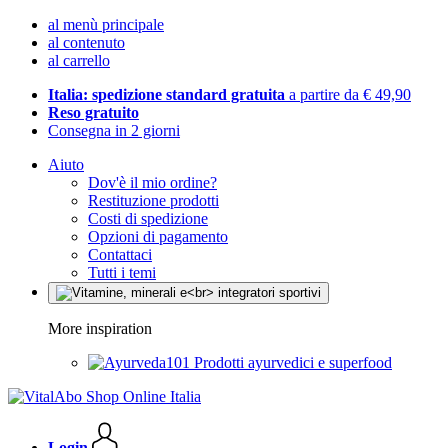
al menù principale
al contenuto
al carrello
Italia: spedizione standard gratuita
a partire da € 49,90
Reso gratuito
Consegna in 2 giorni
Aiuto
Dov'è il mio ordine?
Restituzione prodotti
Costi di spedizione
Opzioni di pagamento
Contattaci
Tutti i temi
More inspiration
Prodotti ayurvedici e superfood
Login