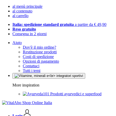
al menù principale
al contenuto
al carrello
Italia: spedizione standard gratuita
a partire da € 49,90
Reso gratuito
Consegna in 2 giorni
Aiuto
Dov'è il mio ordine?
Restituzione prodotti
Costi di spedizione
Opzioni di pagamento
Contattaci
Tutti i temi
More inspiration
Prodotti ayurvedici e superfood
Login