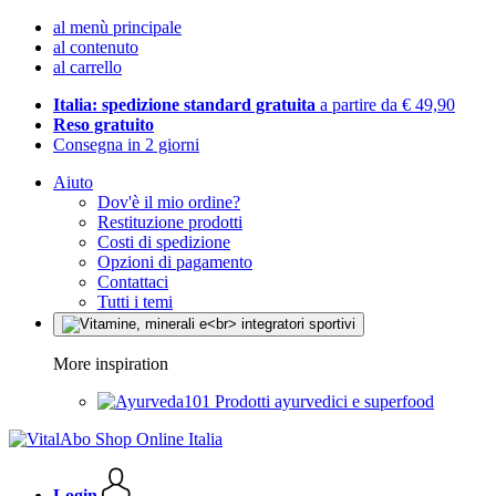
al menù principale
al contenuto
al carrello
Italia: spedizione standard gratuita
a partire da € 49,90
Reso gratuito
Consegna in 2 giorni
Aiuto
Dov'è il mio ordine?
Restituzione prodotti
Costi di spedizione
Opzioni di pagamento
Contattaci
Tutti i temi
More inspiration
Prodotti ayurvedici e superfood
Login