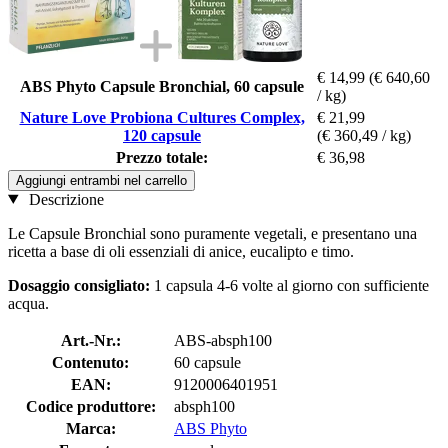
€ 14,99
(€ 640,60
ABS Phyto Capsule Bronchial, 60 capsule
/ kg)
Nature Love Probiona Cultures Complex,
€ 21,99
120 capsule
(€ 360,49 / kg)
Prezzo totale:
€ 36,98
Aggiungi entrambi nel carrello
Descrizione
Le Capsule Bronchial sono puramente vegetali, e presentano una
ricetta a base di oli essenziali di anice, eucalipto e timo.
Dosaggio consigliato:
1 capsula 4-6 volte al giorno con sufficiente
acqua.
Art.-Nr.:
ABS-absph100
Contenuto:
60 capsule
EAN:
9120006401951
Codice produttore:
absph100
Marca:
ABS Phyto