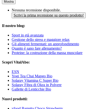
Mostra
Nessuna recensione disponibile.
Scrivi la prima recensione su questo prodotto!
Il nostro blog:
Sport in età avanzata
Gestione dello stress e maggiore relax
Gli alimenti fermentati: un approfondimento
Quanto è sano fare allenamento?
Proteine: la costruzione della massa muscolare
Scopri VitalAbo:
ESN
Yogi Tea Chai Mango Bio
Solaray Vitamina C Super Bio
Solaray Fibra di Okra in Polvere
Gallette di Lenticchie Bio
Nuovi prodotti:
yfood Barretta Choco Strawberry