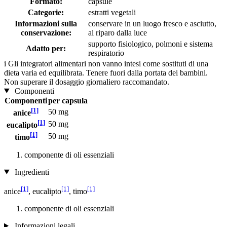
Formato:
capsule
Categorie:
estratti vegetali
Informazioni sulla
conservare in un luogo fresco e asciutto,
conservazione:
al riparo dalla luce
supporto fisiologico, polmoni e sistema
Adatto per:
respiratorio
i
Gli integratori alimentari non vanno intesi come sostituti di una
dieta varia ed equilibrata. Tenere fuori dalla portata dei bambini.
Non superare il dosaggio giornaliero raccomandato.
Componenti
Componenti
per capsula
[1]
50 mg
anice
[1]
50 mg
eucalipto
[1]
50 mg
timo
componente di oli essenziali
Ingredienti
[1]
[1]
[1]
anice
, eucalipto
, timo
componente di oli essenziali
Informazioni legali