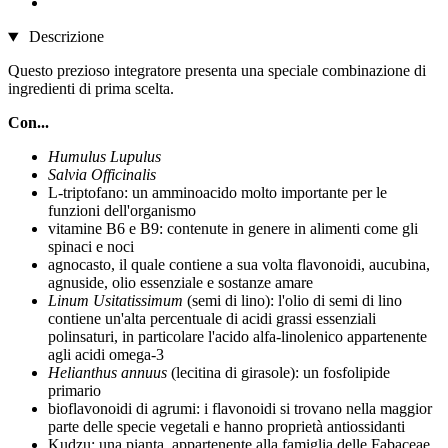
Descrizione
Questo prezioso integratore presenta una speciale combinazione di
ingredienti di prima scelta.
Con...
Humulus Lupulus
Salvia Officinalis
L-triptofano: un amminoacido molto importante per le
funzioni dell'organismo
vitamine B6 e B9: contenute in genere in alimenti come gli
spinaci e noci
agnocasto, il quale contiene a sua volta flavonoidi, aucubina,
agnuside, olio essenziale e sostanze amare
Linum Usitatissimum
(semi di lino): l'olio di semi di lino
contiene un'alta percentuale di acidi grassi essenziali
polinsaturi, in particolare l'acido alfa-linolenico appartenente
agli acidi omega-3
Helianthus annuus
(lecitina di girasole): un fosfolipide
primario
bioflavonoidi di agrumi: i flavonoidi si trovano nella maggior
parte delle specie vegetali e hanno proprietà antiossidanti
Kudzu: una pianta, appartenente alla famiglia delle Fabaceae,