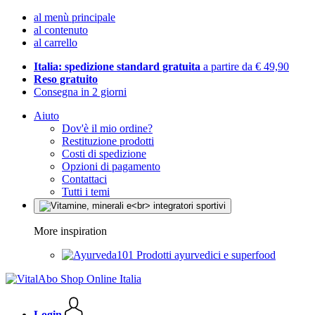
al menù principale
al contenuto
al carrello
Italia: spedizione standard gratuita
a partire da € 49,90
Reso gratuito
Consegna in 2 giorni
Aiuto
Dov'è il mio ordine?
Restituzione prodotti
Costi di spedizione
Opzioni di pagamento
Contattaci
Tutti i temi
More inspiration
Prodotti ayurvedici e superfood
Login