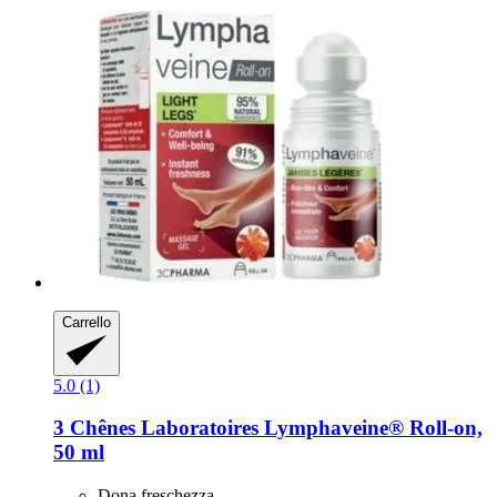
Carrello
5.0 (1)
3 Chênes Laboratoires
Lymphaveine® Roll-​on,
50 ml
Dona freschezza