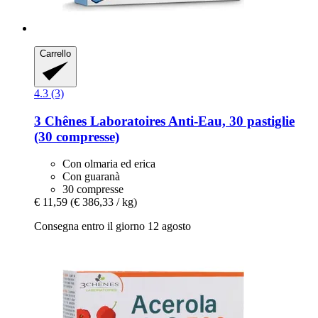
Carrello
4.3 (3)
3 Chênes Laboratoires
Anti-​Eau, 30 pastiglie
(30 compresse)
Con olmaria ed erica
Con guaranà
30 compresse
€ 11,59
(€ 386,33 / kg)
Consegna entro il giorno 12 agosto