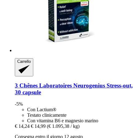
Carrello
3 Chênes Laboratoires
Neurogenius Stress-​out,
30 capsule
-5%
Con Lactium®
Testato clinicamente
Con vitamina B6 e magnesio marino
€ 14,24
€ 14,99
(€ 1.095,38 / kg)
Consegna entro il giorno 12 agosto