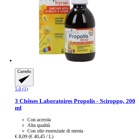
Carrello
5.0 (1)
3 Chênes Laboratoires
Propolis -​ Sciroppo, 200
ml
Con acerola
Alta qualità
Con olio essenziale di menta
€ 8,09
(€ 40,45 / L)