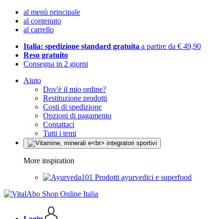
al menù principale
al contenuto
al carrello
Italia: spedizione standard gratuita
a partire da € 49,90
Reso gratuito
Consegna in 2 giorni
Aiuto
Dov'è il mio ordine?
Restituzione prodotti
Costi di spedizione
Opzioni di pagamento
Contattaci
Tutti i temi
More inspiration
Prodotti ayurvedici e superfood
Login