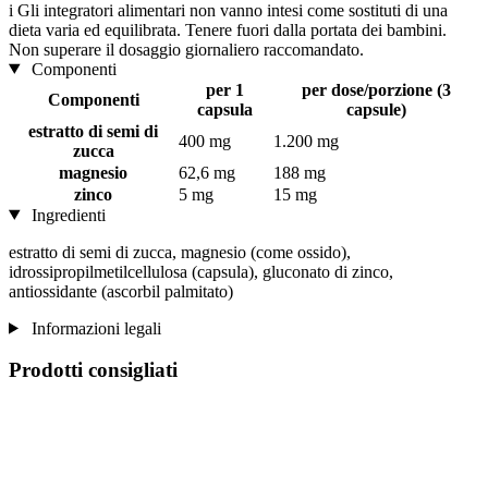
i
Gli integratori alimentari non vanno intesi come sostituti di una
dieta varia ed equilibrata. Tenere fuori dalla portata dei bambini.
Non superare il dosaggio giornaliero raccomandato.
Componenti
per 1
per dose/porzione (3
Componenti
capsula
capsule)
estratto di semi di
400 mg
1.200 mg
zucca
magnesio
62,6 mg
188 mg
zinco
5 mg
15 mg
Ingredienti
estratto di semi di zucca, magnesio (come ossido),
idrossipropilmetilcellulosa (capsula), gluconato di zinco,
antiossidante (ascorbil palmitato)
Informazioni legali
Prodotti consigliati