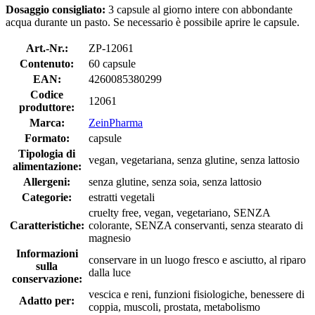
Dosaggio consigliato:
3 capsule al giorno intere con abbondante
acqua durante un pasto. Se necessario è possibile aprire le capsule.
Art.-Nr.:
ZP-12061
Contenuto:
60 capsule
EAN:
4260085380299
Codice
12061
produttore:
Marca:
ZeinPharma
Formato:
capsule
Tipologia di
vegan, vegetariana, senza glutine, senza lattosio
alimentazione:
Allergeni:
senza glutine, senza soia, senza lattosio
Categorie:
estratti vegetali
cruelty free, vegan, vegetariano, SENZA
Caratteristiche:
colorante, SENZA conservanti, senza stearato di
magnesio
Informazioni
conservare in un luogo fresco e asciutto, al riparo
sulla
dalla luce
conservazione:
vescica e reni, funzioni fisiologiche, benessere di
Adatto per:
coppia, muscoli, prostata, metabolismo