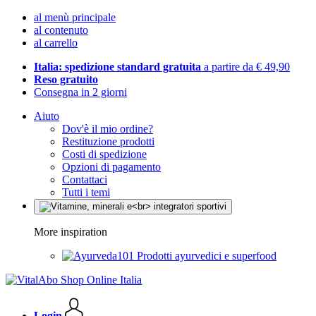
al menù principale
al contenuto
al carrello
Italia: spedizione standard gratuita
a partire da € 49,90
Reso gratuito
Consegna in 2 giorni
Aiuto
Dov'è il mio ordine?
Restituzione prodotti
Costi di spedizione
Opzioni di pagamento
Contattaci
Tutti i temi
More inspiration
Prodotti ayurvedici e superfood
Login