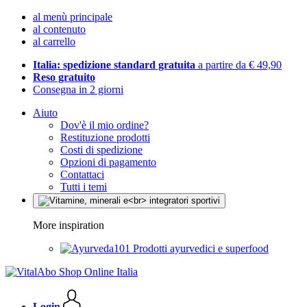
al menù principale
al contenuto
al carrello
Italia: spedizione standard gratuita
a partire da € 49,90
Reso gratuito
Consegna in 2 giorni
Aiuto
Dov'è il mio ordine?
Restituzione prodotti
Costi di spedizione
Opzioni di pagamento
Contattaci
Tutti i temi
More inspiration
Prodotti ayurvedici e superfood
Login