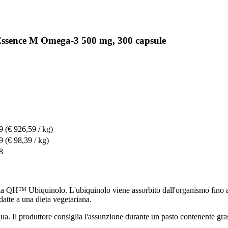
Essence M Omega-3 500 mg, 300 capsule
9
(€ 926,59 / kg)
9
(€ 98,39 / kg)
8
H™ Ubiquinolo. L'ubiquinolo viene assorbito dall'organismo fino a 8 
datte a una dieta vegetariana.
a. Il produttore consiglia l'assunzione durante un pasto contenente gras