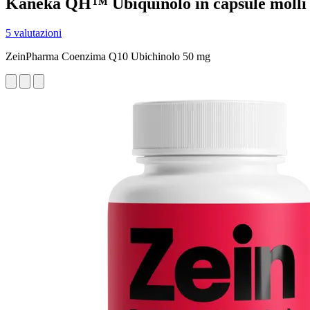
Kaneka QH™ Ubiquinolo in capsule molli
5 valutazioni
ZeinPharma Coenzima Q10 Ubichinolo 50 mg