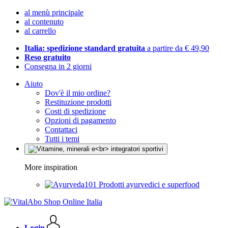
al menù principale
al contenuto
al carrello
Italia: spedizione standard gratuita
a partire da € 49,90
Reso gratuito
Consegna in 2 giorni
Aiuto
Dov'è il mio ordine?
Restituzione prodotti
Costi di spedizione
Opzioni di pagamento
Contattaci
Tutti i temi
More inspiration
Prodotti ayurvedici e superfood
Login