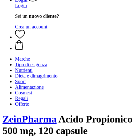
Login
Sei un
nuovo cliente?
Crea un account
Marche
Tipo di esigenza
Nutrienti
Dieta e dimagrimento
Sport
Alimentazione
Cosmesi
Regali
Offerte
ZeinPharma
Acido Propionico
500 mg, 120 capsule