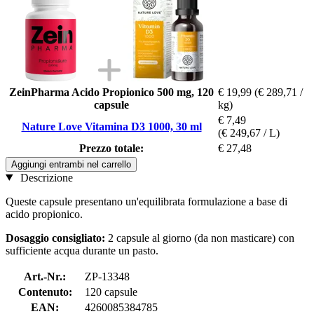
ZeinPharma Acido Propionico 500 mg, 120
€ 19,99
(€ 289,71 /
capsule
kg)
€ 7,49
Nature Love Vitamina D3 1000, 30 ml
(€ 249,67 / L)
Prezzo totale:
€ 27,48
Aggiungi entrambi nel carrello
Descrizione
Queste capsule presentano un'equilibrata formulazione a base di
acido propionico.
Dosaggio consigliato:
2 capsule al giorno (da non masticare) con
sufficiente acqua durante un pasto.
Art.-Nr.:
ZP-13348
Contenuto:
120 capsule
EAN:
4260085384785