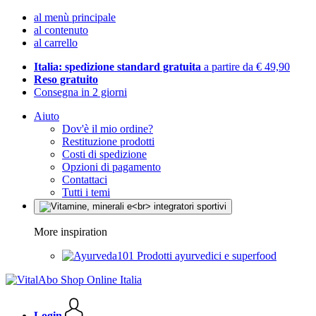
al menù principale
al contenuto
al carrello
Italia: spedizione standard gratuita
a partire da € 49,90
Reso gratuito
Consegna in 2 giorni
Aiuto
Dov'è il mio ordine?
Restituzione prodotti
Costi di spedizione
Opzioni di pagamento
Contattaci
Tutti i temi
More inspiration
Prodotti ayurvedici e superfood
Login