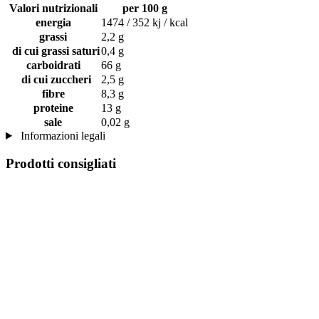
Valori nutrizionali
per 100 g
energia
1474 / 352 kj / kcal
grassi
2,2 g
di cui grassi saturi
0,4 g
carboidrati
66 g
di cui zuccheri
2,5 g
fibre
8,3 g
proteine
13 g
sale
0,02 g
Informazioni legali
Prodotti consigliati