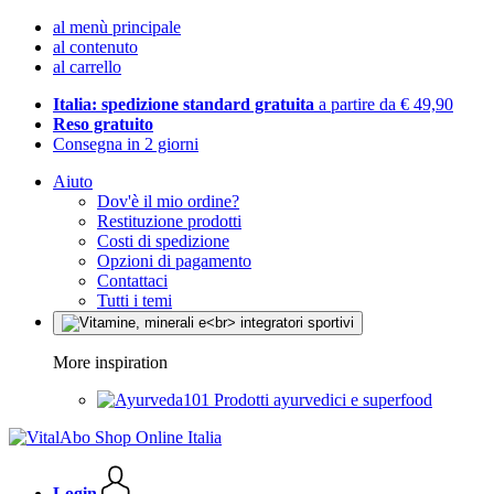
al menù principale
al contenuto
al carrello
Italia: spedizione standard gratuita
a partire da € 49,90
Reso gratuito
Consegna in 2 giorni
Aiuto
Dov'è il mio ordine?
Restituzione prodotti
Costi di spedizione
Opzioni di pagamento
Contattaci
Tutti i temi
More inspiration
Prodotti ayurvedici e superfood
Login