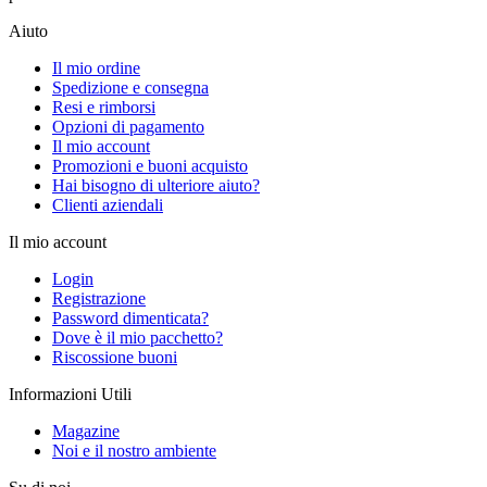
Aiuto
Il mio ordine
Spedizione e consegna
Resi e rimborsi
Opzioni di pagamento
Il mio account
Promozioni e buoni acquisto
Hai bisogno di ulteriore aiuto?
Clienti aziendali
Il mio account
Login
Registrazione
Password dimenticata?
Dove è il mio pacchetto?
Riscossione buoni
Informazioni Utili
Magazine
Noi e il nostro ambiente