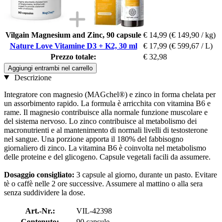
Vilgain Magnesium and Zinc, 90 capsule
€ 14,99
(€ 149,90 / kg)
Nature Love Vitamine D3 + K2, 30 ml
€ 17,99
(€ 599,67 / L)
Prezzo totale:
€ 32,98
Aggiungi entrambi nel carrello
Descrizione
Integratore con magnesio (MAGchel®) e zinco in forma chelata per
un assorbimento rapido. La formula è arricchita con vitamina B6 e
rame. Il magnesio contribuisce alla normale funzione muscolare e
del sistema nervoso. Lo zinco contribuisce al metabolismo dei
macronutrienti e al mantenimento di normali livelli di testosterone
nel sangue. Una porzione apporta il 180% del fabbisogno
giornaliero di zinco. La vitamina B6 è coinvolta nel metabolismo
delle proteine e del glicogeno. Capsule vegetali facili da assumere.
Dosaggio consigliato:
3 capsule al giorno, durante un pasto. Evitare
tè o caffè nelle 2 ore successive. Assumere al mattino o alla sera
senza suddividere la dose.
Art.-Nr.:
VIL-42398
Contenuto:
90 capsule