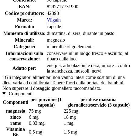
EAN:
8595717731900
Codice produttore:
42398
Marca:
Vilgain
Formato:
capsule
Momento di utilizzo:
di mattina, di sera, durante un pasto
Minerali:
magnesio
Categorie:
minerali e oligoelementi
Informazioni sulla
conservare in un luogo fresco e asciutto, al
conservazione:
riparo dalla luce
energia, articolazioni e ossa, umore - contro
Adatto per:
la stanchezza, muscoli, nervi
i
Gli integratori alimentari non vanno intesi come sostituti di una
dieta varia ed equilibrata. Tenere fuori dalla portata dei bambini.
Non superare il dosaggio giornaliero raccomandato.
Componenti
per porzione (1
per dose massima
Componenti
capsula)
giornaliera/servizio (3 capsule)
magnesio
75 mg
225 mg
zinco
6 mg
18 mg
rame
0,33 mg
1 mg
Vitamina
0,5 mg
1,5 mg
B6