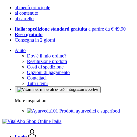
al menù principale
al contenuto
al carrello
Italia: spedizione standard gratuita
a partire da € 49,90
Reso gratuito
Consegna in 2 giorni
Aiuto
Dov'è il mio ordine?
Restituzione prodotti
Costi di spedizione
Opzioni di pagamento
Contattaci
Tutti i temi
More inspiration
Prodotti ayurvedici e superfood
Login