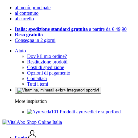
al menù principale
al contenuto
al carrello
Italia: spedizione standard gratuita
a partire da € 49,90
Reso gratuito
Consegna in 2 giorni
Aiuto
Dov'è il mio ordine?
Restituzione prodotti
Costi di spedizione
Opzioni di pagamento
Contattaci
Tutti i temi
More inspiration
Prodotti ayurvedici e superfood
Login