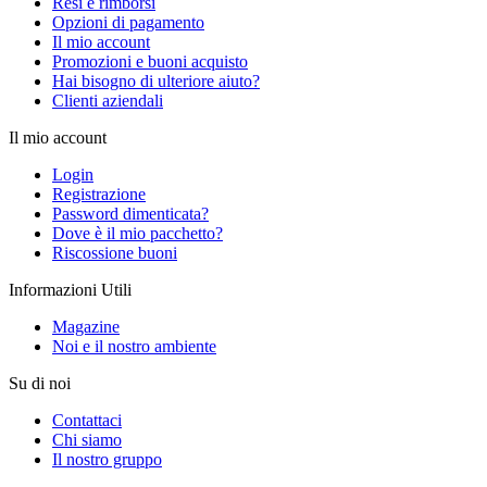
Resi e rimborsi
Opzioni di pagamento
Il mio account
Promozioni e buoni acquisto
Hai bisogno di ulteriore aiuto?
Clienti aziendali
Il mio account
Login
Registrazione
Password dimenticata?
Dove è il mio pacchetto?
Riscossione buoni
Informazioni Utili
Magazine
Noi e il nostro ambiente
Su di noi
Contattaci
Chi siamo
Il nostro gruppo