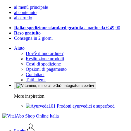
al menù principale
al contenuto
al carrello
Italia: spedizione standard gratuita
a partire da € 49,90
Reso gratuito
Consegna in 2 giorni
Aiuto
Dov'è il mio ordine?
Restituzione prodotti
Costi di spedizione
Opzioni di pagamento
Contattaci
Tutti i temi
More inspiration
Prodotti ayurvedici e superfood
Login