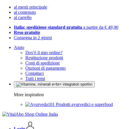
al menù principale
al contenuto
al carrello
Italia: spedizione standard gratuita
a partire da € 49,90
Reso gratuito
Consegna in 2 giorni
Aiuto
Dov'è il mio ordine?
Restituzione prodotti
Costi di spedizione
Opzioni di pagamento
Contattaci
Tutti i temi
More inspiration
Prodotti ayurvedici e superfood
Login