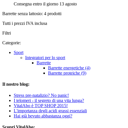
Consegna entro il giorno 13 agosto
Barrette senza lattosio: 4 prodotti
Tutti i prezzi IVA inclusa
Filtri
Categorie:
Sport
Integratori per lo sport
Barrette
Barrette energetiche (4)
Barrette proteiche (9)
Il nostro blog:
Stress pre-natalizio? No panic!
I telomeri - il segreto di una vita lunga?
VitalAbo è TOP SHOP 2015!
L'importanza degli acidi grassi essenziali
Hai già bevuto abbastanza oggi?
Scopri VitalAbo: