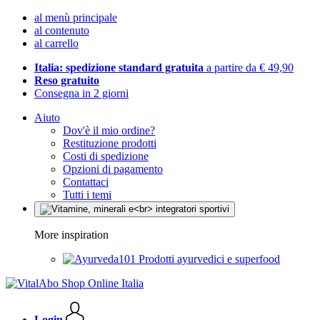
al menù principale
al contenuto
al carrello
Italia: spedizione standard gratuita
a partire da € 49,90
Reso gratuito
Consegna in 2 giorni
Aiuto
Dov'è il mio ordine?
Restituzione prodotti
Costi di spedizione
Opzioni di pagamento
Contattaci
Tutti i temi
More inspiration
Prodotti ayurvedici e superfood
Login