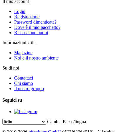
Il mio account
Login
Registrazione
Password dimenticata?
Dove è il mio pacchetto?
Riscossione buoni
Informazioni Utili
Magazine
Noi e il nostro ambiente
Su di noi
Contattaci
Chi siamo
Il nostro gruppo
Seguici su
Cambia Paese/lingua
© 2010-2026
niceshops GmbH
(ATU63964918) - All rights