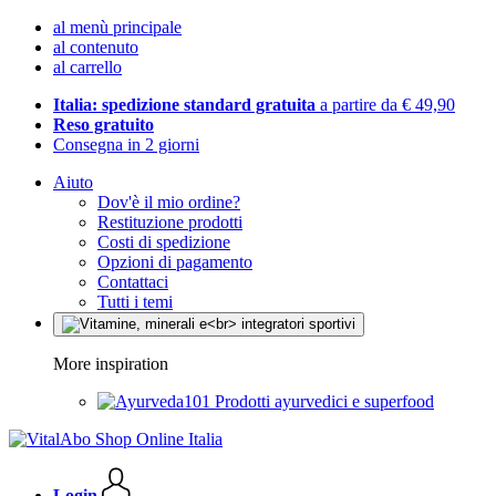
al menù principale
al contenuto
al carrello
Italia: spedizione standard gratuita
a partire da € 49,90
Reso gratuito
Consegna in 2 giorni
Aiuto
Dov'è il mio ordine?
Restituzione prodotti
Costi di spedizione
Opzioni di pagamento
Contattaci
Tutti i temi
More inspiration
Prodotti ayurvedici e superfood
Login