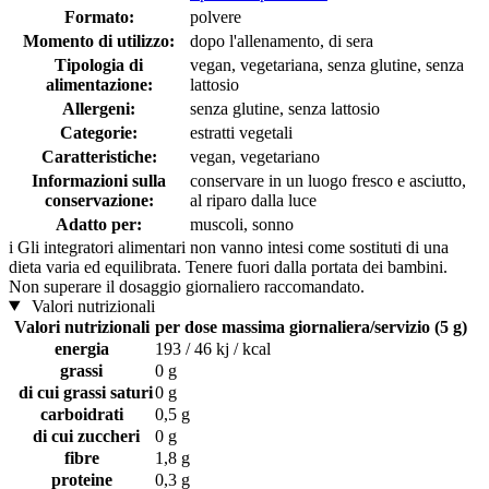
Formato:
polvere
Momento di utilizzo:
dopo l'allenamento, di sera
Tipologia di
vegan, vegetariana, senza glutine, senza
alimentazione:
lattosio
Allergeni:
senza glutine, senza lattosio
Categorie:
estratti vegetali
Caratteristiche:
vegan, vegetariano
Informazioni sulla
conservare in un luogo fresco e asciutto,
conservazione:
al riparo dalla luce
Adatto per:
muscoli, sonno
i
Gli integratori alimentari non vanno intesi come sostituti di una
dieta varia ed equilibrata. Tenere fuori dalla portata dei bambini.
Non superare il dosaggio giornaliero raccomandato.
Valori nutrizionali
Valori nutrizionali
per dose massima giornaliera/servizio (5 g)
energia
193 / 46 kj / kcal
grassi
0 g
di cui grassi saturi
0 g
carboidrati
0,5 g
di cui zuccheri
0 g
fibre
1,8 g
proteine
0,3 g