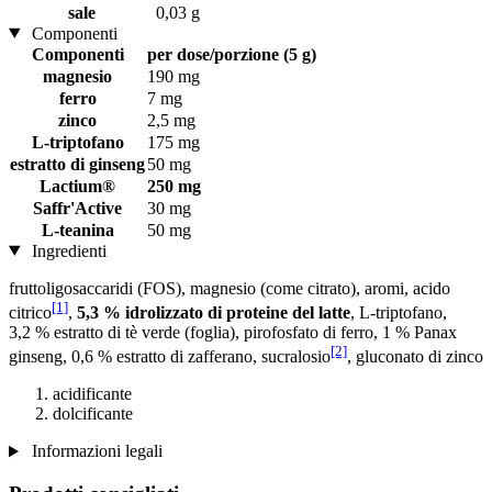
sale
0,03 g
Componenti
Componenti
per dose/porzione (5 g)
magnesio
190 mg
ferro
7 mg
zinco
2,5 mg
L-triptofano
175 mg
estratto di ginseng
50 mg
Lactium®
250 mg
Saffr'Active
30 mg
L-teanina
50 mg
Ingredienti
fruttoligosaccaridi (FOS), magnesio (come citrato), aromi, acido
[1]
citrico
,
5,3 % idrolizzato di proteine ​​del latte
, L-triptofano,
3,2 % estratto di tè verde (foglia), pirofosfato di ferro, 1 % Panax
[2]
ginseng, 0,6 % estratto di zafferano, sucralosio
, gluconato di zinco
acidificante
dolcificante
Informazioni legali