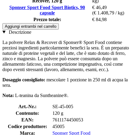
Recover, 120 g
kg)
Sponser Sport Food Sport Biotics, 90
€ 46,49
capsule
(€ 1.408,79 / kg)
Prezzo totale:
€ 84,98
Aggiungi entrambi nel carrello
Descrizione
La polvere Relax & Recover di Sponser® Sport Food contiene
preziosi ingredienti particolarmente benefici la sera. È un preparato
naturale di proteine vegetali e del latte, che è stato dotato di ferro,
zinco e magnesio. La polvere può essere consumata dopo un
allenamento faticoso, una competizione impegnativa, così come
dopo eventi stressanti (lavoro, allenamento, esami, ecc.).
Dosaggio consigliato:
mescolare 1 porzione in 250 ml di acqua la
sera.
Nota:
L-teanina da Suntheanine®.
Art.-Nr.:
SE-45-005
Contenuto:
120 g
EAN:
7611174450053
Codice produttore:
45005
Marca:
Sponser Sport Food