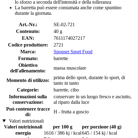
lo sforzo a seconda dell'intensità e della tolleranza
La barretta può essere consumata anche come spuntino
durante la giornata.
Art.-Nr.:
SE-02-721
Contenuto:
40 g
EAN:
7611174027217
Codice produttore:
2721
Marca:
Sponser Sport Food
Formato:
barrette
Obiettivo
massa muscolare
dell'allenamento:
prima dello sport, durante lo sport, di
Momento di utilizzo:
tanto in tanto
Categorie:
barrette, cibo
Informazioni sulla
conservare in un luogo fresco e asciutto,
conservazione:
al riparo dalla luce
Può contenere tracce
H - frutta a guscio
di:
Valori nutrizionali
Valori nutrizionali
per 100 g
per porzione (40 g)
energia
1616 / 386 kj / kcal
645 / 154 kj / kcal