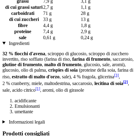
grassi
7,9 g
3,1 g
di cui grassi saturi
2,7 g
1,1 g
carboidrati
71 g
28 g
di cui zuccheri
33 g
13 g
fibre
4,4 g
1,8 g
proteine
7,4 g
2,9 g
sale
0,61 g
0,24 g
Ingredienti
32 % fiocchi d'avena
, sciroppo di glucosio, sciroppo di zucchero
invertito, riso soffiato (farina di riso,
farina di frumento
, saccarosio,
glutine di frumento
,
malto di frumento
, glucosio, sale, aromi),
glucosio, olio di palma,
crispies di soia
(proteine della soia, farina di
[3]
riso,
estratto di malto d'orzo
, sale), 4 % fragola, glicerina
,
[2]
2 % cranberry, miele, maltodestrina, saccarosio,
lecitina di soia
,
[1]
sale, acido citrico
, aromi, olio di girasole
acidificante
Emulsionanti
umettante
Informazioni legali
Prodotti consigliati