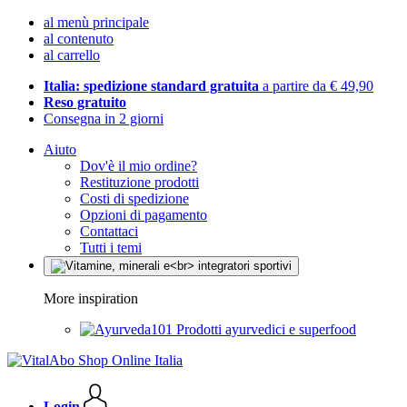
al menù principale
al contenuto
al carrello
Italia: spedizione standard gratuita
a partire da € 49,90
Reso gratuito
Consegna in 2 giorni
Aiuto
Dov'è il mio ordine?
Restituzione prodotti
Costi di spedizione
Opzioni di pagamento
Contattaci
Tutti i temi
More inspiration
Prodotti ayurvedici e superfood
Login