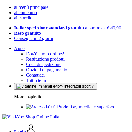
al menù principale
al contenuto
al carrello
Italia: spedizione standard gratuita
a partire da € 49,90
Reso gratuito
Consegna in 2 giorni
Aiuto
Dov'è il mio ordine?
Restituzione prodotti
Costi di spedizione
Opzioni di pagamento
Contattaci
Tutti i temi
More inspiration
Prodotti ayurvedici e superfood
Login