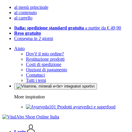
al menù principale
al contenuto
al carrello
Italia: spedizione standard gratuita
a partire da € 49,90
Reso gratuito
Consegna in 2 giorni
Aiuto
Dov'è il mio ordine?
Restituzione prodotti
Costi di spedizione
Opzioni di pagamento
Contattaci
Tutti i temi
More inspiration
Prodotti ayurvedici e superfood
Login