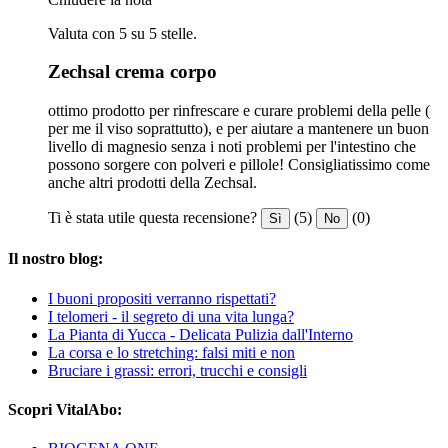
Valuta con 5 su 5 stelle.
Zechsal crema corpo
ottimo prodotto per rinfrescare e curare problemi della pelle (
per me il viso soprattutto), e per aiutare a mantenere un buon
livello di magnesio senza i noti problemi per l'intestino che
possono sorgere con polveri e pillole! Consigliatissimo come
anche altri prodotti della Zechsal.
Ti è stata utile questa recensione?
(5)
(0)
Sì
No
Il nostro blog:
I buoni propositi verranno rispettati?
I telomeri - il segreto di una vita lunga?
La Pianta di Yucca - Delicata Pulizia dall'Interno
La corsa e lo stretching: falsi miti e non
Bruciare i grassi: errori, trucchi e consigli
Scopri VitalAbo: