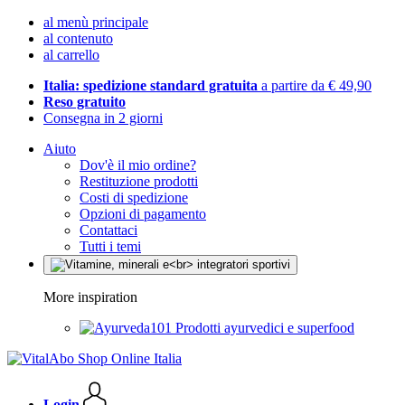
al menù principale
al contenuto
al carrello
Italia: spedizione standard gratuita
a partire da € 49,90
Reso gratuito
Consegna in 2 giorni
Aiuto
Dov'è il mio ordine?
Restituzione prodotti
Costi di spedizione
Opzioni di pagamento
Contattaci
Tutti i temi
More inspiration
Prodotti ayurvedici e superfood
Login