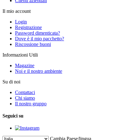
Clienti aziendali
Il mio account
Login
Registrazione
Password dimenticata?
Dove è il mio pacchetto?
Riscossione buoni
Informazioni Utili
Magazine
Noi e il nostro ambiente
Su di noi
Contattaci
Chi siamo
Il nostro gruppo
Seguici su
Cambia Paese/lingua