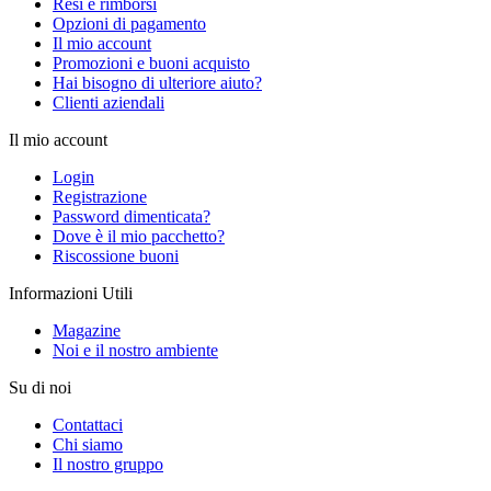
Resi e rimborsi
Opzioni di pagamento
Il mio account
Promozioni e buoni acquisto
Hai bisogno di ulteriore aiuto?
Clienti aziendali
Il mio account
Login
Registrazione
Password dimenticata?
Dove è il mio pacchetto?
Riscossione buoni
Informazioni Utili
Magazine
Noi e il nostro ambiente
Su di noi
Contattaci
Chi siamo
Il nostro gruppo