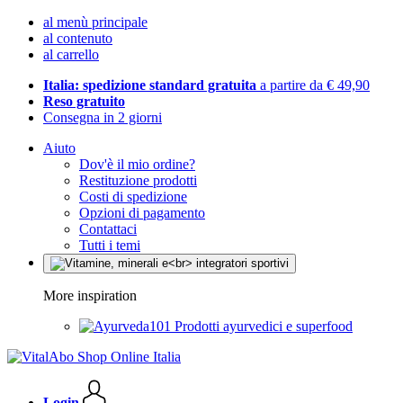
al menù principale
al contenuto
al carrello
Italia: spedizione standard gratuita
a partire da € 49,90
Reso gratuito
Consegna in 2 giorni
Aiuto
Dov'è il mio ordine?
Restituzione prodotti
Costi di spedizione
Opzioni di pagamento
Contattaci
Tutti i temi
More inspiration
Prodotti ayurvedici e superfood
Login