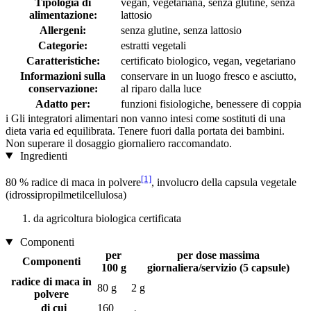
Tipologia di
vegan, vegetariana, senza glutine, senza
alimentazione:
lattosio
Allergeni:
senza glutine, senza lattosio
Categorie:
estratti vegetali
Caratteristiche:
certificato biologico, vegan, vegetariano
Informazioni sulla
conservare in un luogo fresco e asciutto,
conservazione:
al riparo dalla luce
Adatto per:
funzioni fisiologiche, benessere di coppia
i
Gli integratori alimentari non vanno intesi come sostituti di una
dieta varia ed equilibrata. Tenere fuori dalla portata dei bambini.
Non superare il dosaggio giornaliero raccomandato.
Ingredienti
[1]
80 % radice di maca in polvere
, involucro della capsula vegetale
(idrossipropilmetilcellulosa)
da agricoltura biologica certificata
Componenti
per
per dose massima
Componenti
100 g
giornaliera/servizio (5 capsule)
radice di maca in
80 g
2 g
polvere
di cui
160