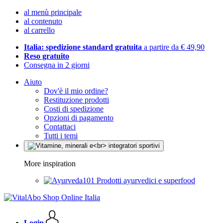
al menù principale
al contenuto
al carrello
Italia: spedizione standard gratuita
a partire da € 49,90
Reso gratuito
Consegna in 2 giorni
Aiuto
Dov'è il mio ordine?
Restituzione prodotti
Costi di spedizione
Opzioni di pagamento
Contattaci
Tutti i temi
More inspiration
Prodotti ayurvedici e superfood
Login