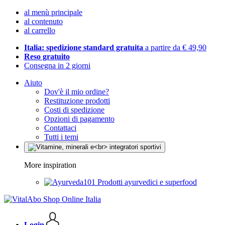
al menù principale
al contenuto
al carrello
Italia: spedizione standard gratuita
a partire da € 49,90
Reso gratuito
Consegna in 2 giorni
Aiuto
Dov'è il mio ordine?
Restituzione prodotti
Costi di spedizione
Opzioni di pagamento
Contattaci
Tutti i temi
More inspiration
Prodotti ayurvedici e superfood
Login