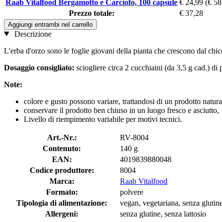
Raab Vitalfood Bergamotto e Carciofo, 100 capsule
€ 24,99
(€ 58
Prezzo totale:
€ 37,28
Aggiungi entrambi nel carrello
Descrizione
L'erba d'orzo sono le foglie giovani della pianta che crescono dal chicco
Dosaggio consigliato:
sciogliere circa 2 cucchiaini (da 3,5 g cad.) di 
Note:
colore e gusto possono variare, trattandosi di un prodotto natural
conservare il prodotto ben chiuso in un luogo fresco e asciutto,
Livello di riempimento variabile per motivi tecnici.
Art.-Nr.:
RV-8004
Contenuto:
140 g
EAN:
4019839880048
Codice produttore:
8004
Marca:
Raab Vitalfood
Formato:
polvere
Tipologia di alimentazione:
vegan, vegetariana, senza glutine
Allergeni:
senza glutine, senza lattosio