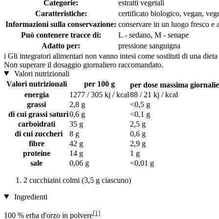
Categorie:
estratti vegetali
Caratteristiche:
certificato biologico, vegan, veg
Informazioni sulla conservazione:
conservare in un luogo fresco e as
Può contenere tracce di:
L - sedano, M - senape
Adatto per:
pressione sanguigna
i
Gli integratori alimentari non vanno intesi come sostituti di una dieta
Non superare il dosaggio giornaliero raccomandato.
Valori nutrizionali
Valori nutrizionali
per 100 g
per dose massima giornalier
energia
1277 / 305 kj / kcal
88 / 21 kj / kcal
grassi
2,8 g
<0,5 g
di cui grassi saturi
0,6 g
<0,1 g
carboidrati
35 g
2,5 g
di cui zuccheri
8 g
0,6 g
fibre
42 g
2,9 g
proteine
14 g
1 g
sale
0,06 g
<0,01 g
2 cucchiaini colmi (3,5 g ciascuno)
Ingredienti
[1]
100 % erba d'orzo in polvere