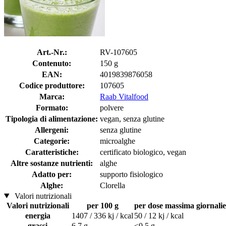
Art.-Nr.:
RV-107605
Contenuto:
150 g
EAN:
4019839876058
Codice produttore:
107605
Marca:
Raab Vitalfood
Formato:
polvere
Tipologia di alimentazione:
vegan, senza glutine
Allergeni:
senza glutine
Categorie:
microalghe
Caratteristiche:
certificato biologico, vegan
Altre sostanze nutrienti:
alghe
Adatto per:
supporto fisiologico
Alghe:
Clorella
Valori nutrizionali
Valori nutrizionali
per 100 g
per dose massima giornalier
energia
1407 / 336 kj / kcal
50 / 12 kj / kcal
grassi
6,7 g
<0,5 g