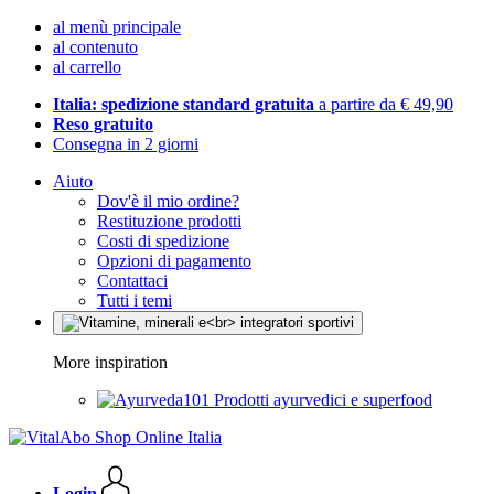
al menù principale
al contenuto
al carrello
Italia: spedizione standard gratuita
a partire da € 49,90
Reso gratuito
Consegna in 2 giorni
Aiuto
Dov'è il mio ordine?
Restituzione prodotti
Costi di spedizione
Opzioni di pagamento
Contattaci
Tutti i temi
More inspiration
Prodotti ayurvedici e superfood
Login