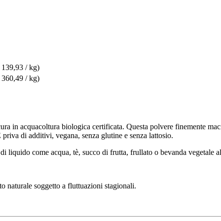
 139,93 / kg)
 360,49 / kg)
n cura in acquacoltura biologica certificata. Questa polvere finemente mac
È priva di additivi, vegana, senza glutine e senza lattosio.
di liquido come acqua, tè, succo di frutta, frullato o bevanda vegetale a
to naturale soggetto a fluttuazioni stagionali.