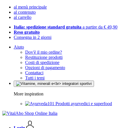
al menù principale
al contenuto
al carrello
Italia: spedizione standard gratuita
a partire da € 49,90
Reso gratuito
Consegna in 2 giorni
Aiuto
Dov'è il mio ordine?
Restituzione prodotti
Costi di spedizione
Opzioni di pagamento
Contattaci
Tutti i temi
More inspiration
Prodotti ayurvedici e superfood
Login