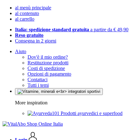
al menù principale
al contenuto
al carrello
Italia: spedizione standard gratuita
a partire da € 49,90
Reso gratuito
Consegna in 2 giorni
Aiuto
Dov'è il mio ordine?
Restituzione prodotti
Costi di spedizione
Opzioni di pagamento
Contattaci
Tutti i temi
More inspiration
Prodotti ayurvedici e superfood
Login