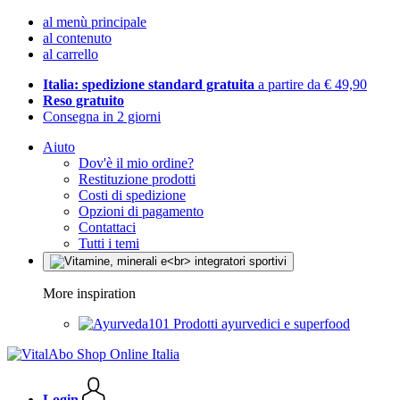
al menù principale
al contenuto
al carrello
Italia: spedizione standard gratuita
a partire da € 49,90
Reso gratuito
Consegna in 2 giorni
Aiuto
Dov'è il mio ordine?
Restituzione prodotti
Costi di spedizione
Opzioni di pagamento
Contattaci
Tutti i temi
More inspiration
Prodotti ayurvedici e superfood
Login