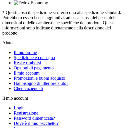
* Questi costi di spedizione si riferiscono alla spedizione standard.
Potrebbero esserci costi aggiuntivi, ad es. a causa del peso, delle
dimensioni o delle caratterstiche specifiche dei prodotti. Queste
informazioni sono indicate direttamente nella descrizione del
prodotto.
Aiuto
Il mio ordine
Spedizione e consegna
Resi e rimborsi
Opzioni di pagamento
Il mio account
Promozioni e buoni acquisto
Hai bisogno di ulteriore aiuto?
Clienti aziendali
Il mio account
Login
Registrazione
Password dimenticata?
Dove è il mio pacchetto?