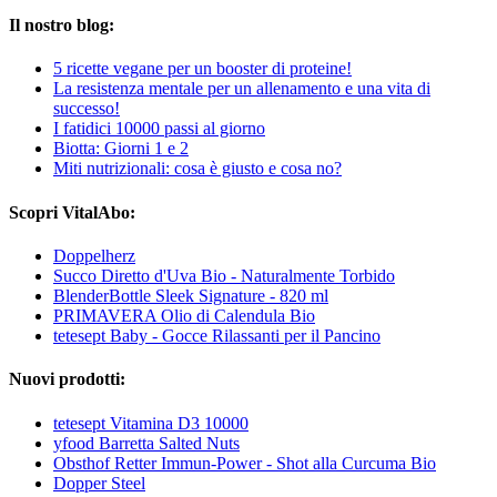
Il nostro blog:
5 ricette vegane per un booster di proteine!
La resistenza mentale per un allenamento e una vita di
successo!
I fatidici 10000 passi al giorno
Biotta: Giorni 1 e 2
Miti nutrizionali: cosa è giusto e cosa no?
Scopri VitalAbo:
Doppelherz
Succo Diretto d'Uva Bio - Naturalmente Torbido
BlenderBottle Sleek Signature - 820 ml
PRIMAVERA Olio di Calendula Bio
tetesept Baby - Gocce Rilassanti per il Pancino
Nuovi prodotti:
tetesept Vitamina D3 10000
yfood Barretta Salted Nuts
Obsthof Retter Immun-Power - Shot alla Curcuma Bio
Dopper Steel