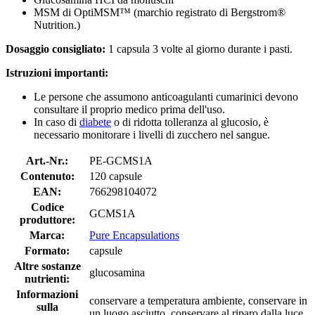
MSM di OptiMSM™ (marchio registrato di Bergstrom®
Nutrition.)
Dosaggio consigliato:
1 capsula 3 volte al giorno durante i pasti.
Istruzioni importanti:
Le persone che assumono anticoagulanti cumarinici devono
consultare il proprio medico prima dell'uso.
In caso di
diabete
o di ridotta tolleranza al glucosio, è
necessario monitorare i livelli di zucchero nel sangue.
Art.-Nr.:
PE-GCMS1A
Contenuto:
120 capsule
EAN:
766298104072
Codice
GCMS1A
produttore:
Marca:
Pure Encapsulations
Formato:
capsule
Altre sostanze
glucosamina
nutrienti:
Informazioni
conservare a temperatura ambiente, conservare in
sulla
un luogo asciutto, conservare al riparo dalla luce