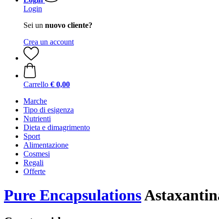
Login
Sei un
nuovo cliente?
Crea un account
Carrello
€ 0,00
Marche
Tipo di esigenza
Nutrienti
Dieta e dimagrimento
Sport
Alimentazione
Cosmesi
Regali
Offerte
Pure Encapsulations
Astaxantina