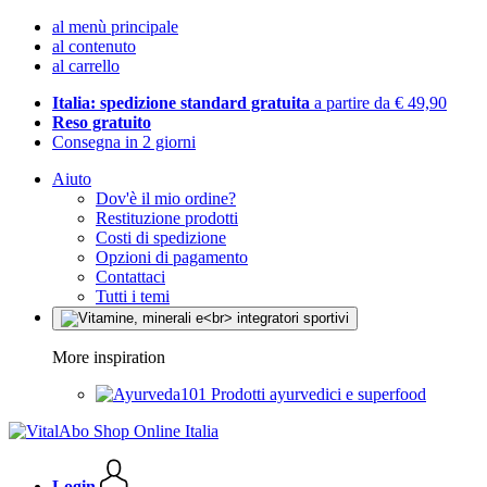
al menù principale
al contenuto
al carrello
Italia: spedizione standard gratuita
a partire da € 49,90
Reso gratuito
Consegna in 2 giorni
Aiuto
Dov'è il mio ordine?
Restituzione prodotti
Costi di spedizione
Opzioni di pagamento
Contattaci
Tutti i temi
More inspiration
Prodotti ayurvedici e superfood
Login