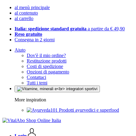
al menù principale
al contenuto
al carrello
Italia: spedizione standard gratuita
a partire da € 49,90
Reso gratuito
Consegna in 2 giorni
Aiuto
Dov'è il mio ordine?
Restituzione prodotti
Costi di spedizione
Opzioni di pagamento
Contattaci
Tutti i temi
More inspiration
Prodotti ayurvedici e superfood
Login