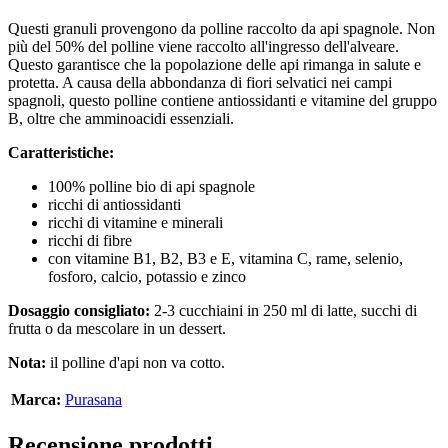
Questi granuli provengono da polline raccolto da api spagnole. Non
più del 50% del polline viene raccolto all'ingresso dell'alveare.
Questo garantisce che la popolazione delle api rimanga in salute e
protetta. A causa della abbondanza di fiori selvatici nei campi
spagnoli, questo polline contiene antiossidanti e vitamine del gruppo
B, oltre che amminoacidi essenziali.
Caratteristiche:
100% polline bio di api spagnole
ricchi di antiossidanti
ricchi di vitamine e minerali
ricchi di fibre
con vitamine B1, B2, B3 e E, vitamina C, rame, selenio,
fosforo, calcio, potassio e zinco
Dosaggio consigliato:
2-3 cucchiaini in 250 ml di latte, succhi di
frutta o da mescolare in un dessert.
Nota:
il polline d'api non va cotto.
Marca:
Purasana
Recensione prodotti