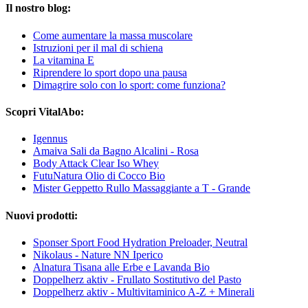
Il nostro blog:
Come aumentare la massa muscolare
Istruzioni per il mal di schiena
La vitamina E
Riprendere lo sport dopo una pausa
Dimagrire solo con lo sport: come funziona?
Scopri VitalAbo:
Igennus
Amaiva Sali da Bagno Alcalini - Rosa
Body Attack Clear Iso Whey
FutuNatura Olio di Cocco Bio
Mister Geppetto Rullo Massaggiante a T - Grande
Nuovi prodotti:
Sponser Sport Food Hydration Preloader, Neutral
Nikolaus - Nature NN Iperico
Alnatura Tisana alle Erbe e Lavanda Bio
Doppelherz aktiv - Frullato Sostitutivo del Pasto
Doppelherz aktiv - Multivitaminico A-Z + Minerali