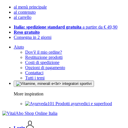
al menù principale
al contenuto
al carrello
Italia: spedizione standard gratuita
a partire da € 49,90
Reso gratuito
Consegna in 2 giorni
Aiuto
Dov'è il mio ordine?
Restituzione prodotti
Costi di spedizione
Opzioni di pagamento
Contattaci
Tutti i temi
More inspiration
Prodotti ayurvedici e superfood
Login