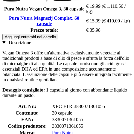
€ 19,99
(€ 1.110,56 /
Pura Nutra Vegan Omega 3, 30 capsule
kg)
Pura Nutra Magnezij Complex, 60
€ 15,99
(€ 410,00 / kg)
capsule
Prezzo totale:
€ 35,98
Aggiungi entrambi nel carrello
Descrizione
Vegan Omega 3 offre un'alternativa esclusivamente vegetale ai
tradizionali prodotti a base di olio di pesce e sfrutta la forza dell'olio
di microalghe di alta qualità. Le capsule forniscono gli acidi grassi
essenziali DHA ed EPA in una composizione accuratamente
bilanciata. L'assunzione delle capsule può essere integrata facilmente
in qualsiasi routine quotidiana.
Dosaggio consigliato:
1 capsula al giorno con abbondante liquido
durante un pasto.
Art.-Nr.:
XEC-FTR-3830071361055
Contenuto:
30 capsule
EAN:
3830071361055
Codice produttore:
3830071361055
Marca:
Pura Nutra