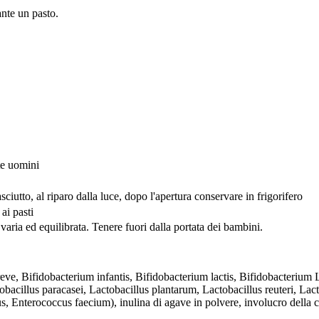
nte un pasto.
te uomini
ciutto, al riparo dalla luce, dopo l'apertura conservare in frigorifero
ai pasti
 varia ed equilibrata. Tenere fuori dalla portata dei bambini.
ve, Bifidobacterium infantis, Bifidobacterium lactis, Bifidobacterium L
ctobacillus paracasei, Lactobacillus plantarum, Lactobacillus reuteri, L
us, Enterococcus faecium), inulina di agave in polvere, involucro della ca