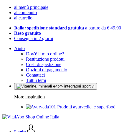
al menù principale
al contenuto
al carrello
Italia: spedizione standard gratuita
a partire da € 49,90
Reso gratuito
Consegna in 2 giorni
Aiuto
Dov'è il mio ordine?
Restituzione prodotti
Costi di spedizione
Opzioni di pagamento
Contattaci
Tutti i temi
More inspiration
Prodotti ayurvedici e superfood
Login