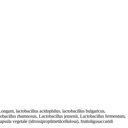
ongum, lactobacillus acidophilus, lactobacillus bulgaricus,
actobacillus rhamnosus, Lactobacillus jensenii, Lactobacillus fermentum,
psula vegetale (idrossipropilmetilcellulosa), fruttoligosaccaridi