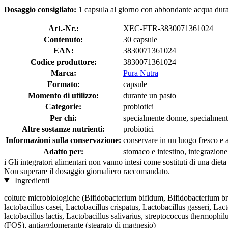
Dosaggio consigliato:
1 capsula al giorno con abbondante acqua dura
Art.-Nr.:
XEC-FTR-3830071361024
Contenuto:
30 capsule
EAN:
3830071361024
Codice produttore:
3830071361024
Marca:
Pura Nutra
Formato:
capsule
Momento di utilizzo:
durante un pasto
Categorie:
probiotici
Per chi:
specialmente donne, specialmen
Altre sostanze nutrienti:
probiotici
Informazioni sulla conservazione:
conservare in un luogo fresco e as
Adatto per:
stomaco e intestino, integrazione 
i
Gli integratori alimentari non vanno intesi come sostituti di una dieta
Non superare il dosaggio giornaliero raccomandato.
Ingredienti
colture microbiologiche (Bifidobacterium bifidum, Bifidobacterium bre
lactobacillus casei, Lactobacillus crispatus, Lactobacillus gasseri, La
lactobacillus lactis, Lactobacillus salivarius, streptococcus thermophil
(FOS), antiagglomerante (stearato di magnesio)