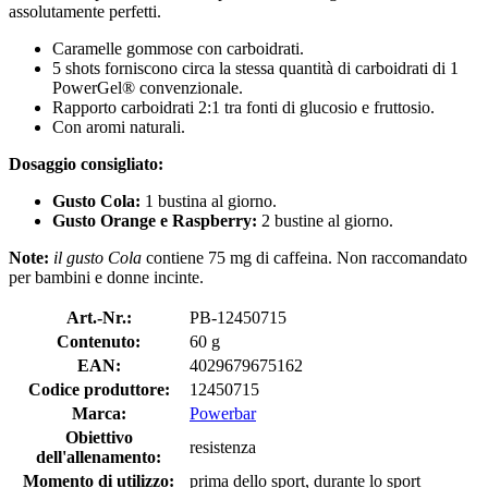
assolutamente perfetti.
Caramelle gommose con carboidrati.
5 shots forniscono circa la stessa quantità di carboidrati di 1
PowerGel® convenzionale.
Rapporto carboidrati 2:1 tra fonti di glucosio e fruttosio.
Con aromi naturali.
Dosaggio consigliato:
Gusto Cola:
1 bustina al giorno.
Gusto Orange e Raspberry:
2 bustine al giorno.
Note:
il gusto Cola
contiene 75 mg di caffeina. Non raccomandato
per bambini e donne incinte.
Art.-Nr.:
PB-12450715
Contenuto:
60 g
EAN:
4029679675162
Codice produttore:
12450715
Marca:
Powerbar
Obiettivo
resistenza
dell'allenamento:
Momento di utilizzo:
prima dello sport, durante lo sport