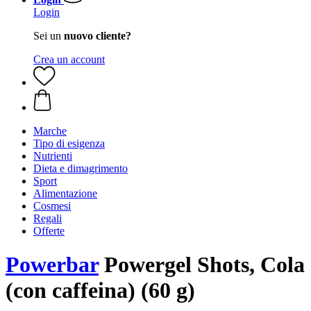
Login
Sei un
nuovo cliente?
Crea un account
Marche
Tipo di esigenza
Nutrienti
Dieta e dimagrimento
Sport
Alimentazione
Cosmesi
Regali
Offerte
Powerbar
Powergel Shots, Cola
(con caffeina) (60 g)