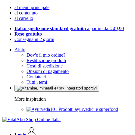
al menù principale
al contenuto
al carrello
Italia: spedizione standard gratuita
a partire da € 49,90
Reso gratuito
Consegna in 2 giorni
Aiuto
Dov'è il mio ordine?
Restituzione prodotti
Costi di spedizione
Opzioni di pagamento
Contattaci
Tutti i temi
More inspiration
Prodotti ayurvedici e superfood
Login