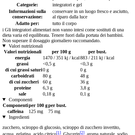
Categorie:
integratori e gel
Informazioni sulla
conservare in un luogo fresco e asciutto,
conservazione:
al riparo dalla luce
Adatto per:
tutto il corpo
i
Gli integratori alimentari non vanno intesi come sostituti di una
dieta varia ed equilibrata. Tenere fuori dalla portata dei bambini.
Non superare il dosaggio giornaliero raccomandato.
Valori nutrizionali
Valori nutrizionali
per 100 g
per bust.
energia
1470 / 351 kj / kcal
883 / 211 kj / kcal
grassi
<0,5 g
<0,3 g
di cui grassi saturi
0 g
0 g
carboidrati
80 g
48 g
di cui zuccheri
60 g
36 g
proteine
6,3 g
3,8 g
sale
0,18 g
0,1 g
Componenti
Componenti
per 100 g
per bust.
caffeina
125 mg
75 mg
Ingredienti
zucchero, sciroppo di glucosio, sciroppo di zucchero invertito,
[1]
[2]
acqua, gelatina, acido citrico
, Glycerin
, aroma naturale, sodio