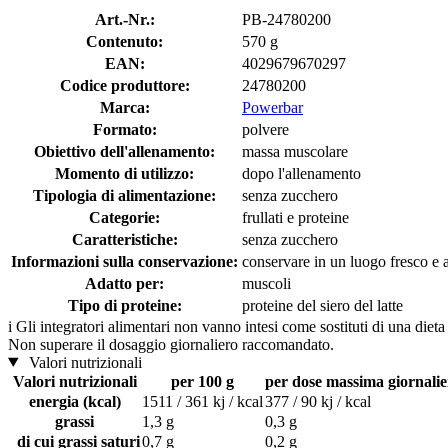
Art.-Nr.:
PB-24780200
Contenuto:
570 g
EAN:
4029679670297
Codice produttore:
24780200
Marca:
Powerbar
Formato:
polvere
Obiettivo dell'allenamento:
massa muscolare
Momento di utilizzo:
dopo l'allenamento
Tipologia di alimentazione:
senza zucchero
Categorie:
frullati e proteine
Caratteristiche:
senza zucchero
Informazioni sulla conservazione:
conservare in un luogo fresco e as
Adatto per:
muscoli
Tipo di proteine:
proteine ​​del siero del latte
i
Gli integratori alimentari non vanno intesi come sostituti di una dieta
Non superare il dosaggio giornaliero raccomandato.
Valori nutrizionali
Valori nutrizionali
per 100 g
per dose massima giornalier
energia (kcal)
1511 / 361 kj / kcal
377 / 90 kj / kcal
grassi
1,3 g
0,3 g
di cui grassi saturi
0,7 g
0,2 g