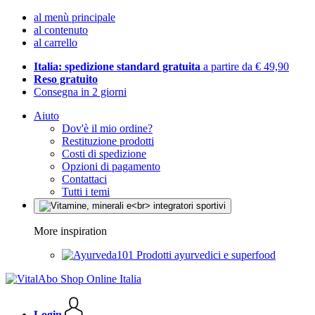
al menù principale
al contenuto
al carrello
Italia: spedizione standard gratuita
a partire da € 49,90
Reso gratuito
Consegna in 2 giorni
Aiuto
Dov'è il mio ordine?
Restituzione prodotti
Costi di spedizione
Opzioni di pagamento
Contattaci
Tutti i temi
More inspiration
Prodotti ayurvedici e superfood
Login