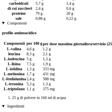
carboidrati
5,7 g
1,4 g
di cui zuccheri
2,4 g
0,6 g
proteine
79 g
20 g
sale
0,88 g
0,22 g
Componenti
profilo aminoacidico
Componenti
per 100 g
per dose massima giornaliera/servizio (25
L-valina
4,6 g
1,2 g
leucina
8,3 g
2,1 g
L-isoleucina
5 g
1,3 g
L-lisina
7,5 g
1,9 g
L-istidina
1,3 g
333 mg
L-metionina
1,7 g
431 mg
L-fenilalanina
2,4 g
588 mg
L-treonina
5,3 g
1,3 g
L-triptofano
1,1 g
375 mg
25 g di polvere in 160 ml di acqua
Ingredienti