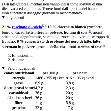
i
Gli integratori alimentari non vanno intesi come sostituti di una
dieta varia ed equilibrata. Tenere fuori dalla portata dei bambini.
Non superare il dosaggio giornaliero raccomandato.
Ingredienti
[2]
21 %
caseinato di calcio
,
18 % cioccolato bianco
(zucchero,
[1]
burro di cacao,
latte intero in polvere
,
lecitina di soia
, aromi),
sciroppo di oligofruttosio, sciroppo di zucchero invertito, sciroppo di
fruttosio,
8 % concentrato di proteine ​​del siero di latte
,
latte
[1]
scremato in polvere
, proteine della soia, aromi,
lecitina di soia
Emulsionanti
dal latte
Valori nutrizionali
Valori nutrizionali
per 100 g
per barr.
energia
1486 / 355 kj / kcal
816 / 195 kj / kcal
grassi
6,9 g
3,8 g
di cui grassi saturi
4,2 g
2,3 g
carboidrati
36 g
20 g
di cui zuccheri
36 g
20 g
fibre
11 g
5,8 g
proteine
32 g
17 g