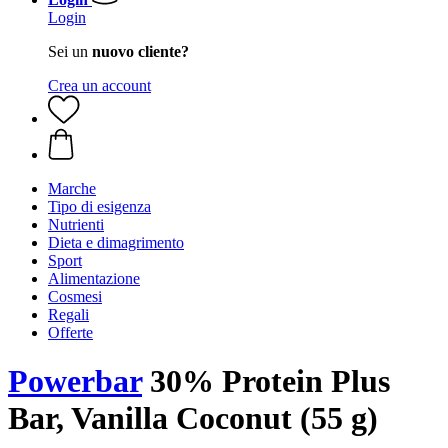
Login
Sei un
nuovo cliente?
Crea un account
Marche
Tipo di esigenza
Nutrienti
Dieta e dimagrimento
Sport
Alimentazione
Cosmesi
Regali
Offerte
Powerbar
30% Protein Plus
Bar, Vanilla Coconut (55 g)