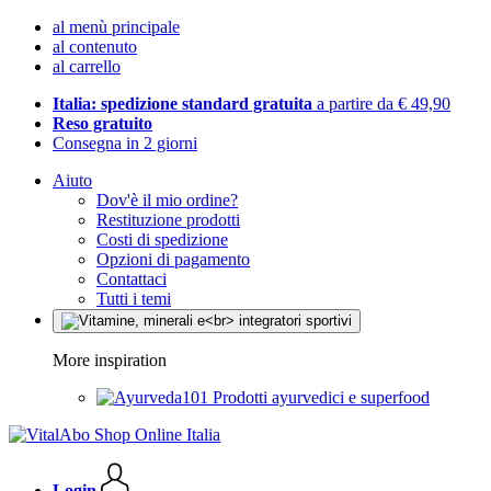
al menù principale
al contenuto
al carrello
Italia: spedizione standard gratuita
a partire da € 49,90
Reso gratuito
Consegna in 2 giorni
Aiuto
Dov'è il mio ordine?
Restituzione prodotti
Costi di spedizione
Opzioni di pagamento
Contattaci
Tutti i temi
More inspiration
Prodotti ayurvedici e superfood
Login