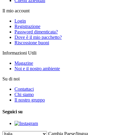
Clienti aziendali
Il mio account
Login
Registrazione
Password dimenticata?
Dove è il mio pacchetto?
Riscossione buoni
Informazioni Utili
Magazine
Noi e il nostro ambiente
Su di noi
Contattaci
Chi siamo
Il nostro gruppo
Seguici su
Cambia Paese/lingua