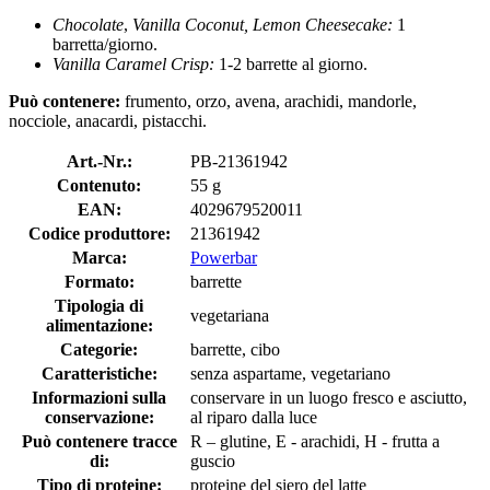
Chocolate
,
Vanilla Coconut, Lemon Cheesecake:
1
barretta/giorno.
Vanilla Caramel Crisp
:
1-2 barrette al giorno.
Può contenere:
frumento, orzo, avena, arachidi, mandorle,
nocciole, anacardi, pistacchi.
Art.-Nr.:
PB-21361942
Contenuto:
55 g
EAN:
4029679520011
Codice produttore:
21361942
Marca:
Powerbar
Formato:
barrette
Tipologia di
vegetariana
alimentazione:
Categorie:
barrette, cibo
Caratteristiche:
senza aspartame, vegetariano
Informazioni sulla
conservare in un luogo fresco e asciutto,
conservazione:
al riparo dalla luce
Può contenere tracce
R – glutine, E - arachidi, H - frutta a
di:
guscio
Tipo di proteine:
proteine ​​del siero del latte