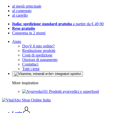
al menù principale
al contenuto
al carrello
Italia: spedizione standard gratuita
a partire da € 49,90
Reso gratuito
Consegna in 2 giorni
Aiuto
Dov'è il mio ordine?
Restituzione prodotti
Costi di spedizione
Opzioni di pagamento
Contattaci
Tutti i temi
More inspiration
Prodotti ayurvedici e superfood
Login