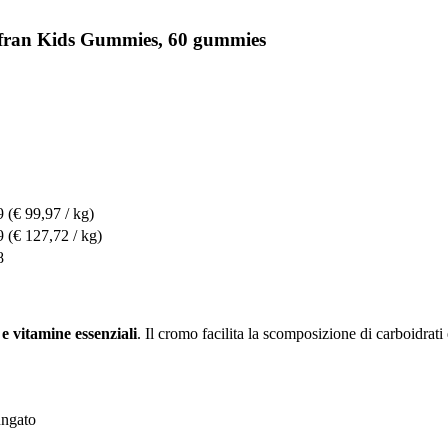
afran Kids Gummies, 60 gummies
9
(€ 99,97 / kg)
9
(€ 127,72 / kg)
8
 e vitamine essenziali
. Il cromo facilita la scomposizione di carboidrat
ungato