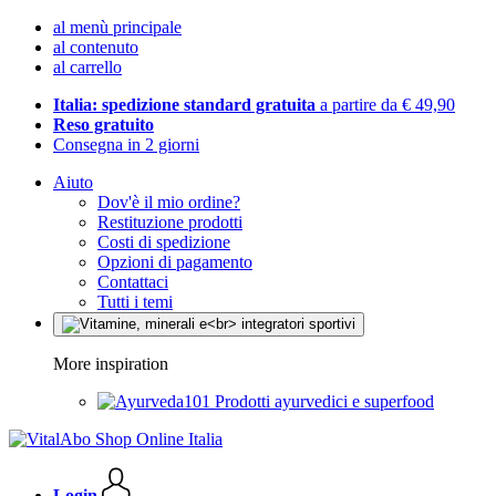
al menù principale
al contenuto
al carrello
Italia: spedizione standard gratuita
a partire da € 49,90
Reso gratuito
Consegna in 2 giorni
Aiuto
Dov'è il mio ordine?
Restituzione prodotti
Costi di spedizione
Opzioni di pagamento
Contattaci
Tutti i temi
More inspiration
Prodotti ayurvedici e superfood
Login