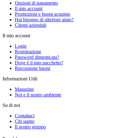
Opzioni di pagamento
Il mio account
Promozioni e buoni acquisto
Hai bisogno di ulteriore aiuto?
Clienti aziendali
Il mio account
Login
Registrazione
Password dimenticata?
Dove è il mio pacchetto?
Riscossione buoni
Informazioni Utili
Magazine
Noi e il nostro ambiente
Su di noi
Contattaci
Chi siamo
Il nostro gruppo