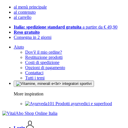
al menù principale
al contenuto
al carrello
Italia: spedizione standard gratuita
a partire da € 49,90
Reso gratuito
Consegna in 2 giorni
Aiuto
Dov'è il mio ordine?
Restituzione prodotti
Costi di spedizione
Opzioni di pagamento
Contattaci
Tutti i temi
More inspiration
Prodotti ayurvedici e superfood
Login